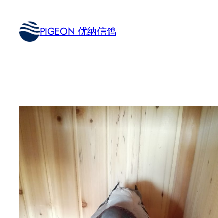
跳
至
PIGEON 优纳信鸽
内
容