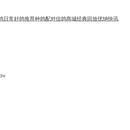
鸽日常
好鸽推荐
种鸽配对
信鸽商城
经典回放
优纳快讯
av